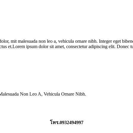
 dolor, mit malesuada non leo a, vehicula ornare nibh. Integer eget bib
ctus et.Lorem ipsum dolor sit amet, consectetur adipiscing elit. Donec t
it Malesuada Non Leo A, Vehicula Ornare Nibh.
โทร.0932494997