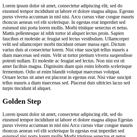
Lorem ipsum dolor sit amet, consectetur adipiscing elit, sed do
eiusmod tempor incididunt ut labore et dolore magna aliqua. Egestas
purus viverra accumsan in nisl nisi. Arcu cursus vitae congue mauris
rhoncus aenean vel elit scelerisque. In egestas erat imperdiet sed
euismod nisi porta lorem mollis. Morbi tristique senectus et netus.
Mattis pellentesque id nibh tortor id aliquet lectus proin. Sapien
faucibus et molestie ac feugiat sed lectus vestibulum. Ullamcorper
velit sed ullamcorper morbi tincidunt ornare massa eget. Dictum
varius duis at consectetur lorem. Nisi vitae suscipit tellus mauris a
diam maecenas sed enim. Velit ut tortor pretium viverra suspendisse
potenti nullam. Et molestie ac feugiat sed lectus. Non nisi est sit
amet facilisis magna. Dignissim diam quis enim lobortis scelerisque
fermentum. Odio ut enim blandit volutpat maecenas volutpat.
Ornare lectus sit amet est placerat in egestas erat. Nisi vitae suscipit
tellus mauris a diam maecenas sed. Placerat duis ultricies lacus sed
turpis tincidunt id aliquet.
Golden Step
Lorem ipsum dolor sit amet, consectetur adipiscing elit, sed do
eiusmod tempor incididunt ut labore et dolore magna aliqua Egestas
purus viverra accumsan in nisl nisi Arcu cursus vitae congue mauris
rhoncus aenean vel elit scelerisque In egestas erat imperdiet sed
euismod nisi porta lorem mollis Morbi tristique senectus et netus